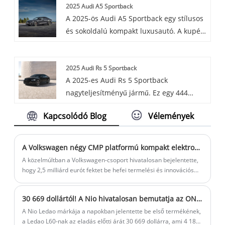
2025 Audi A5 Sportback
A 2025-ös Audi A5 Sportback egy stílusos
és sokoldalú kompakt luxusautó. A kupé
elegáns megjelenését a ferdehátú
praktikusságával ötvözi, tágas rakteret és
2025 Audi Rs 5 Sportback
kifinomult belső teret kínálva. 2,0 literes
A 2025-es Audi Rs 5 Sportback
turbófeltöltős motorral és
nagyteljesítményű jármű. Ez egy 444
alapfelszereltségű összkerékhajtással
lóerős iker-turbó V6-ot, egy nyolc
érkezik.
Kapcsolódó Blog
Vélemények
sebességű automatikus sebességváltót és
a standard négykerék-meghajtót
tartalmazza, amely izgalmas vezetési
A Volkswagen négy CMP platformú kompakt elektromos autót dob ​​piacra
élményt kínál a karcsú kialakításával.
A közelmúltban a Volkswagen-csoport hivatalosan bejelentette,
Vagy ötvözi az energiát és a stílust,
hogy 2,5 milliárd eurót fektet be hefei termelési és innovációs
központjának további bővítésére, a helyi kutatási és fejlesztési
büszkélkedhet a sportos megjelenéssel
kapacitások megerősítésére, valamint a csoport és az Xpeng
és az erős teljesítmény képességekkel, így
30 669 dollártól! A Nio hivatalosan bemutatja az ONVO márkát, az első L60 nevű modellt
által közösen kifejlesztett két Volkswagen márkájú intelligens
kiemelkedik a luxus sportkötésű
elektromos modell gyártásának felgyorsítására. Motorok.
A Nio Ledao márkája a napokban jelentette be első termékének,
szegmensben.
a Ledao L60-nak az eladás előtti árát 30 669 dollárra, ami 4 184