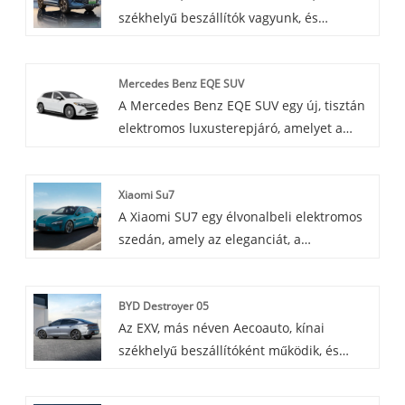
székhelyű beszállítók vagyunk, és
különféle járműveket kínálunk, beleértve
a híres BYD Song Pro Dmi-t is. A BYD
Mercedes Benz EQE SUV
Song Pro Dmi a BYD Song Plus nagy
A Mercedes Benz EQE SUV egy új, tisztán
teljesítményű változata, amely erősebb
elektromos luxusterepjáró, amelyet a
teljesítményt és jobb kezelhetőséget
Mercedes Benz hamarosan piacra dob. A
biztosít.
SUV-k praktikumát az elektromos
Xiaomi Su7
járművek környezetvédelmi
A Xiaomi SU7 egy élvonalbeli elektromos
teljesítményével ötvözi, és új vezetési
szedán, amely az eleganciát, a
élményt nyújt a fogyasztóknak.
teljesítményt és az innovációt testesíti
meg.
BYD Destroyer 05
Az EXV, más néven Aecoauto, kínai
székhelyű beszállítóként működik, és
különféle autókat kínál, köztük a híres
BYD Destroyer 05-öt.