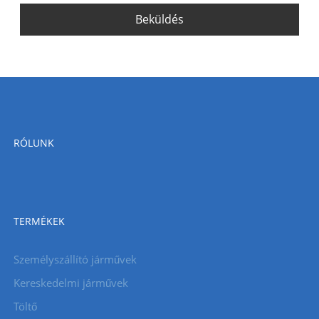
Beküldés
RÓLUNK
TERMÉKEK
Személyszállító járművek
Kereskedelmi járművek
Töltő