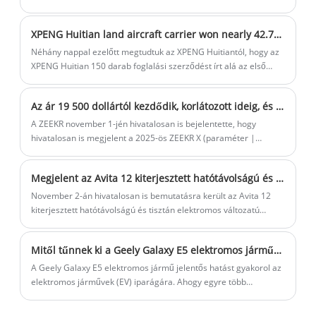
dollárral olcsóbb, mint a konkurens modell, a Tesla Model Y
kikiáltási ára. A cég vezérigazgatója, Li Bin kezdte az eseményt
XPENG Huitian land aircraft carrier won nearly 42.78 million USD. in orders Zhejiang first to enjoy Official: In the future, all people will fly freely
elmagyarázza a "Ledao" jelentését.
Néhány nappal ezelőtt megtudtuk az XPENG Huitiantól, hogy az
XPENG Huitian 150 darab foglalási szerződést írt alá az első
sorozatban gyártott, "Land Aircraft Carrier" repülő autóból,
amelyet a Gaozhi Airlines és az Aocheng Airlines tart fenn, és a
Az ár 19 500 dollártól kezdődik, korlátozott ideig, és a 2025-ös ZEEKR X új verziója a piacon!
cég létrehozza. a "biztonságos repülés, ingyenes repülés és
ingyenes repülés" terméktapasztalata a repülő autók
A ZEEKR november 1-jén hivatalosan is bejelentette, hogy
felhasználói számára Zhejiang tartományban a jövőben.
hivatalosan is megjelent a 2025-ös ZEEKR X (paraméter |
lekérdezés) új verziója, ezzel egyidejűleg a régi modell árát is
módosították, és az új autóból 5 modell lesz eladó, 149 000-199
Megjelent az Avita 12 kiterjesztett hatótávolságú és új, tisztán elektromos változata
000 jüan árkategóriával, az állami helyettesítési támogatás
minimális ára pedig 135 000 jüan. 2024. november 1. és 2024.
November 2-án hivatalosan is bemutatásra került az Avita 12
november 30. között (beleértve) a tisztviselő egy 5000 jüanos,
kiterjesztett hatótávolságú és tisztán elektromos változatú
korlátozott ideig tartó, ingyenes válogatást indít, 0 előleg/0
módosított modelljei, összesen 6 modell került piacra.
kamat/0 várakozás, 2200 jüan otthoni töltési halom
Mitől tűnnek ki a Geely Galaxy E5 elektromos járművek az elektromos járművek piacán
ármegbeszélés és kormányzati csere. támogatás 15.000.
A Geely Galaxy E5 elektromos jármű jelentős hatást gyakorol az
elektromos járművek (EV) iparágára. Ahogy egyre több
fogyasztó tér át a fenntartható közlekedésre, a Geely Galaxy E5
csúcstechnológiát, lenyűgöző teljesítményt és környezetbarát