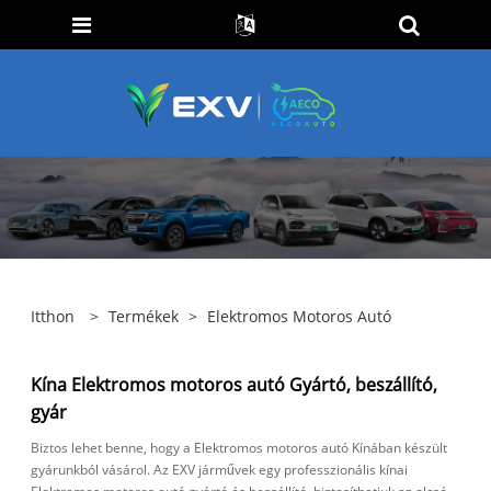
Itthon
>
Termékek
>
Elektromos Motoros Autó
Kína Elektromos motoros autó Gyártó, beszállító,
gyár
Biztos lehet benne, hogy a Elektromos motoros autó Kínában készült
gyárunkból vásárol. Az EXV járművek egy professzionális kínai