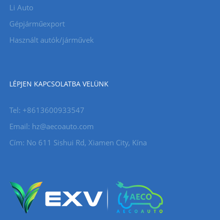
Li Auto
Gépjárműexport
Használt autók/járművek
LÉPJEN KAPCSOLATBA VELÜNK
Tel: +8613600933547
Email:
hz@aecoauto.com
Cím: No 611 Sishui Rd, Xiamen City, Kína