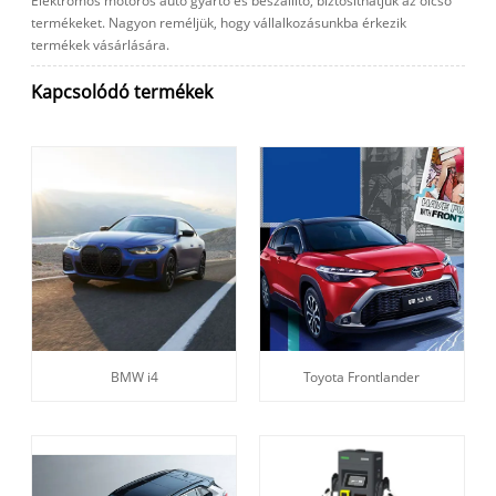
Elektromos motoros autó gyártó és beszállító, biztosíthatjuk az olcsó
termékeket. Nagyon reméljük, hogy vállalkozásunkba érkezik
termékek vásárlására.
Kapcsolódó termékek
BMW i4
Toyota Frontlander