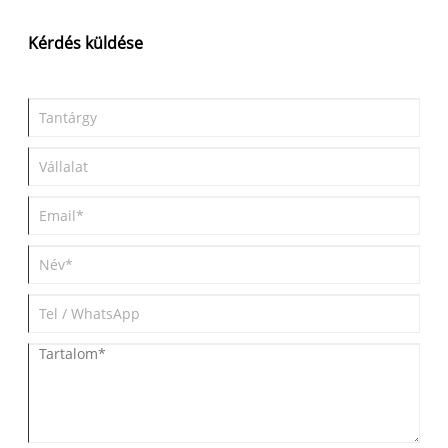
vezetési élményt ígér. Ez a blog az elektromos járművek
jellemzőit, teljesítményét, dizájnját és jövőjét vizsgálja meg, a
Kérdés küldése
Geely Galaxy E5-re és a növekvő elektromos járművek piacán
elfoglalt pozíciójára összpontosítva.