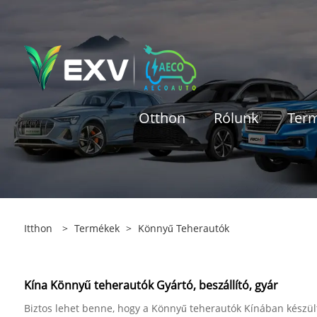
Otthon
Rólunk
Ter
Itthon
>
Termékek
>
Könnyű Teherautók
Kína Könnyű teherautók Gyártó, beszállító, gyár
Biztos lehet benne, hogy a Könnyű teherautók Kínában készült 