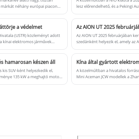
i márkát néhány európai piacon
lesz előrendelhető, és a Pekingi A
áttörje a védelmet
Az AION UT 2025 februárjá
Hivatala (USTR) közleményt adott
Az AION UT 2025 februárjában kerül
 a kínai elektromos járművek
szedánként helyezik el, amely az A
től lép életbe.
új autót 2025 januárjában már előé
lés hamarosan készen áll
Kína által gyártott elektr
 kis SUV-ként helyezkedik el,
A közelmúltban a hivatalos forrá
esítménye 135 kW a meghajtó motor
Mini Aceman JCW modellek a Zhang
ek, és várhatóan a Quantum
tömeggyártásába léptek be, és kés
tják el az év második
ezt a két modellt a globális piacra is