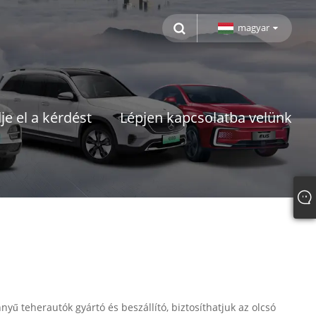
magyar
je el a kérdést
Lépjen kapcsolatba velünk
ű teherautók gyártó és beszállító, biztosíthatjuk az olcsó