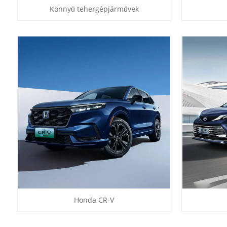
Könnyű tehergépjárművek
Honda CR-V