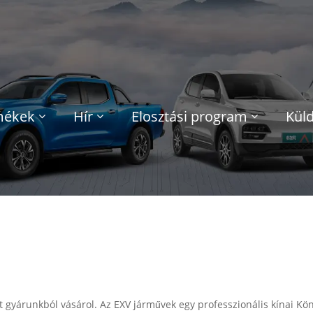
mékek
Hír
Elosztási program
Küld
gyárunkból vásárol. Az EXV járművek egy professzionális kínai Könny