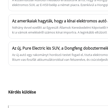
elektromos SUV, az E-HS9 belép a német piacra. Ezenkívül a Hongq
értékesítették, beleértve Norvégiát, Dániát és Izlandot.
Az amerikaiak hagyták, hogy a kínai elektromos autó 
Néhány évvel ezelőtt az Egyesült Államok Kereskedelmi Képviselői 
ki a vámok emeléséről számos kínai importra. A leginkább eltúlzott
tarifáinak 25%-ról 100%-ra történő emelése, amely idén augusztus 1-
Az új, Pure Electric kis SUV, a Dongfeng dobozterme
Az új autó egy rakományt hordozó testet fogad el, tiszta elektromos
lítium vas-foszfát akkumulátorokkal van felszerelve, és csúcstelj
számára. A korábbi hírek szerint az autót belsőleg kódolják S32-n
Architecture Platform 3-on készülnek, és várhatóan hivatalosan indí
negyedévében.
Kérdés küldése