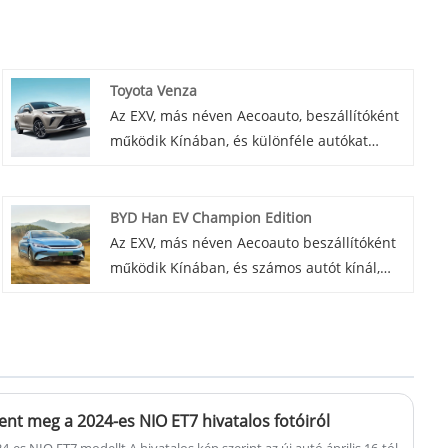
Toyota Venza
Az EXV, más néven Aecoauto, beszállítóként
működik Kínában, és különféle autókat
kínál, és az egyik kínálatunk a híres Toyota
Venza. A Toyota Venza egy luxus SUV, amely
stílusos kialakítása és erőteljes
BYD Han EV Champion Edition
teljesítménye miatt népszerű.
Az EXV, más néven Aecoauto beszállítóként
működik Kínában, és számos autót kínál,
köztük a híres BYD Han EV Champion
Edition-t.
elent meg a 2024-es NIO ET7 hivatalos fotóiról
-es NIO ET7 modellt A hivatalos kép szerint az új autó április 16-tól