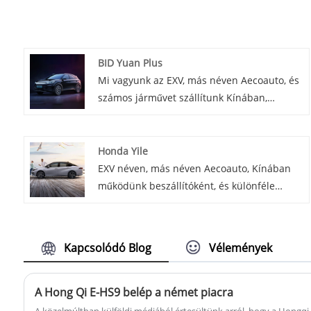
BID Yuan Plus
Mi vagyunk az EXV, más néven Aecoauto, és
számos járművet szállítunk Kínában,
beleértve a híres BYD Yuan Plust is. A BYD
Yuan Plus autó a BYD Yuan sorozat
továbbfejlesztett változata, amely több
Honda Yile
funkciót és jobb teljesítményt biztosít.
EXV néven, más néven Aecoauto, Kínában
Olyan fogyasztók számára alkalmas, akiknek
működünk beszállítóként, és különféle
funkciókban gazdag és nagy teljesítményű
járműveket kínálunk, köztük a tekintélyes
elektromos járműre van szükségük.
Honda Yile-t is. A kifejezetten a kínai piacra
piacra dobott, teljesen elektromos kompakt
Kapcsolódó Blog
Vélemények
autó, a Honda Yile jó piaci
versenyképességet mutat hatótávolság, ár
és teljesítmény tekintetében.
A Hong Qi E-HS9 belép a német piacra
A közelmúltban külföldi médiából értesültünk arról, hogy a Hongqi 