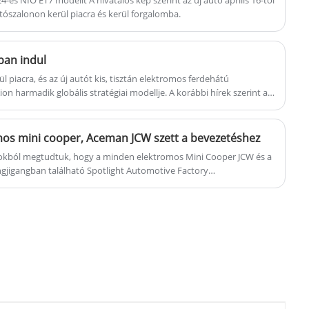
utószalonon kerül piacra és kerül forgalomba.
ban indul
 piacra, és az új autót kis, tisztán elektromos ferdehátú
ion harmadik globális stratégiai modellje. A korábbi hírek szerint az
rtékesítik.
omos mini cooper, Aceman JCW szett a bevezetéshez
sokból megtudtuk, hogy a minden elektromos Mini Cooper JCW és a
jigangban található Spotlight Automotive Factory
zen állnak a kínai piacon való közelgő bevezetésre. Ezt követően
 szállítják.