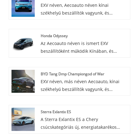
EXV néven, Aecoauto néven kínai
dobott piacra. Divatos külső dizájnt és
székhelyű beszállítók vagyunk, és
fejlett belső technológiát alkalmaz, hogy
különféle járműveket kínálunk, köztük a
kényelmes városi vezetési élményt
híres Honda e:NS1-et. A Honda e:NS1 egy
nyújtson a városlakók számára.
Honda Odyssey
kompakt elektromos autó, amelyet a
Az Aecoauto néven is ismert EXV
Honda fejlesztett ki a kínai piac számára.
beszállítóként működik Kínában, és
Úgy tervezték, hogy megfizethető és
számos járművet kínál, köztük a híres
környezetbarát legyen, kielégítve az
Honda Odyssey-t. A Honda Odyssey egy
elektromos járművek iránti növekvő
BYD Tang Dmp Championgod of War
kisbusz, amely családbarát jellemzőiről,
keresletet.
EXV néven, más néven Aecoauto, kínai
tágas belső teréről és sima utazásáról
székhelyű beszállítók vagyunk, és
ismert. Kényelme, kényelme és biztonsági
különféle járműveket kínálunk, beleértve
funkciói miatt népszerű.
a híres BYD Tang Dmp Championgod of
Sterra Exlantix ES
Wart is.
A Sterra Exlantix ES a Chery
csúcskategóriás új, energiatakarékos
szedánja, amely világszínvonalú