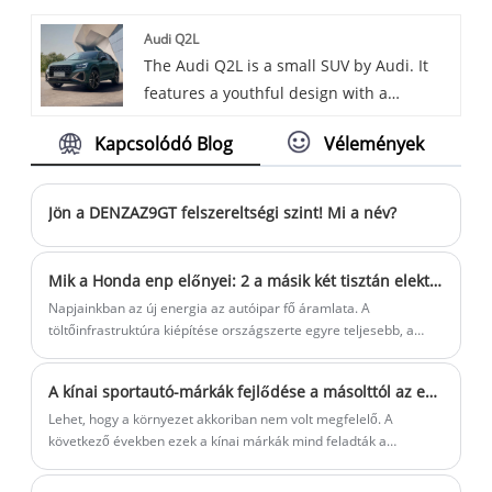
kényelemmel, energiafogyasztással,
Audi Q2L
intelligenciával és biztonsággal
The Audi Q2L is a small SUV by Audi. It
rendelkezik, hogy a felhasználók számára
features a youthful design with a
rendkívül kényelmes vezetési élményt
hexagonal grille and customizable C-
nyújtson.
Kapcsolódó Blog
Vélemények
pillar. It offers a comfortable interior with
high-tech features like the virtual cockpit,
and comes with a 1.4T engine and a 7-
Jön a DENZAZ9GT felszereltségi szint! Mi a név?
speed dual-clutch transmission.
Mik a Honda enp előnyei: 2 a másik két tisztán elektromos autóval szemben?
Napjainkban az új energia az autóipar fő áramlata. A
töltőinfrastruktúra kiépítése országszerte egyre teljesebb, a
tisztán elektromos járművek pedig egyre népszerűbbek a piaci
fogyasztók körében.
A kínai sportautó-márkák fejlődése a másolttól az eredetiig
Lehet, hogy a környezet akkoriban nem volt megfelelő. A
következő években ezek a kínai márkák mind feladták a
sportkocsik gyártásának ötletét. Csak 2016-ban jelent meg az
emberek előtt egy újabb kínai sportautó, vagyis a Qiantu K50. A