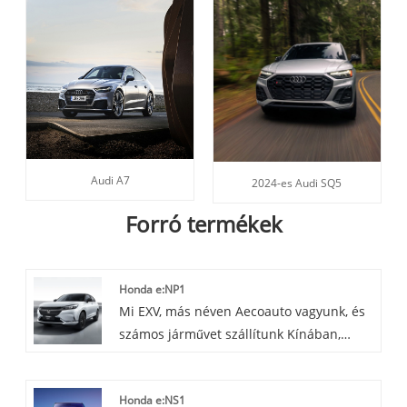
Audi A7
2024-es Audi SQ5
Forró termékek
Honda e:NP1
Mi EXV, más néven Aecoauto vagyunk, és
számos járművet szállítunk Kínában,
beleértve a híres Honda e:NP1-et is. A
Honda e:NP1 egy tisztán elektromos
Honda e:NS1
városi autó, amelyet a Honda Motor