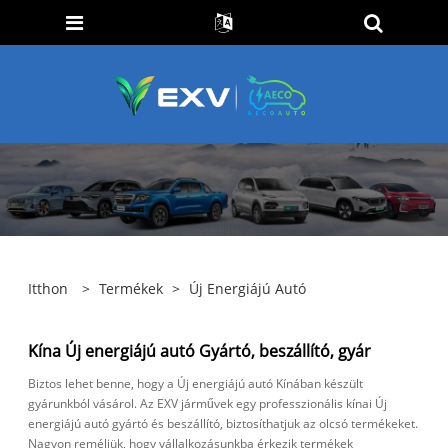
Itthon
>
Termékek
>
Új Energiájú Autó
Kína Új energiájú autó Gyártó, beszállító, gyár
Biztos lehet benne, hogy a Új energiájú autó Kínában készült
gyárunkból vásárol. Az EXV járművek egy professzionális kínai Új
energiájú autó gyártó és beszállító, biztosíthatjuk az olcsó termékeket.
Nagyon reméljük, hogy vállalkozásunkba érkezik termékek