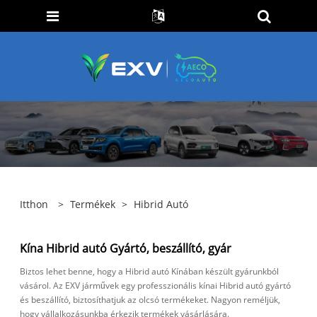
Itthon
>
Termékek
>
Hibrid Autó
Kína Hibrid autó Gyártó, beszállító, gyár
Biztos lehet benne, hogy a Hibrid autó Kínában készült gyárunkból
vásárol. Az EXV járművek egy professzionális kínai Hibrid autó gyártó
és beszállító, biztosíthatjuk az olcsó termékeket. Nagyon reméljük,
hogy vállalkozásunkba érkezik termékek vásárlására.