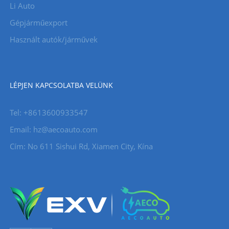
Li Auto
Gépjárműexport
Használt autók/járművek
LÉPJEN KAPCSOLATBA VELÜNK
Tel: +8613600933547
Email:
hz@aecoauto.com
Cím: No 611 Sishui Rd, Xiamen City, Kína