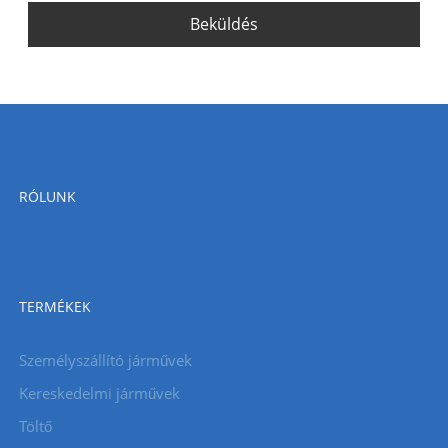
Beküldés
RÓLUNK
TERMÉKEK
Személyszállító járművek
Kereskedelmi járművek
Töltő