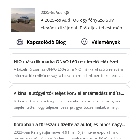
híres Chery Tigo 8-at.
2025-ös Audi Q8
A 2025-ös Audi Q8 egy fényűző SUV,
elegáns dizájnnal. Erőteljes teljesítményt
és csúcstechnológiás belső teret kínál a
Kapcsolódó Blog
Vélemények
kivételes vezetési élmény érdekében.
NIO második márka ONVO L60 renderelő előnézet!
A közelmúltban az ONVO L60-ról, a NIO márkáról szóló releváns
információk nyilvánosságra hozatala mindenkiben felkeltette a
találgatásokat. Az előző, 2024-es Pekingi Autószalonon nem
adtak ki olyan információt, amelyről elmondható, hogy
A kínai autógyártók teljes körű ellentámadást indítanak! Két japán autógyártó kivonul a thaiföldi piacról
étvágygerjesztő lenne.
Két ismert japán autógyártó, a Suzuki és a Subaru nemrégiben
bejelentette, hogy teljesen bezárják gyártóüzemeiket, amely
döntés nagy figyelmet keltett az iparban és a piacon.
Korábban a fűrészáru fizette az autót, és nincs nagy haszon: a szívszorító történet az autók Oroszországba és Közép-Ázsiába történő exportálása mögött.
2023-ban Kína gépjárművei 4,91 millió járművet exportálnak,
amivel először vált a világ legnagyobb exportőre. Közülük 1,203