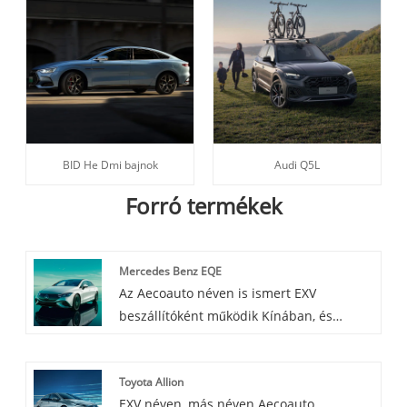
BID He Dmi bajnok
Audi Q5L
Forró termékek
Mercedes Benz EQE
Az Aecoauto néven is ismert EXV
beszállítóként működik Kínában, és
különféle autókat kínál, köztük a híres
Mercedes Benz EQE-t. A Mercedes Benz
Toyota Allion
EQE egy új, tisztán elektromos
EXV néven, más néven Aecoauto,
luxuslimuzin, amelyet a Mercedes Benz