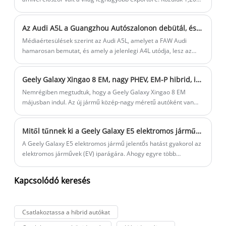
millióval exportálnak új energetikai járműveket. Megkezdődött a
nagy hajózás korszaka, amely különös és fáradságos
Az Audi A5L a Guangzhou Autószalonon debütál, és várhatóan a Huawei intelligens vezetési funkcióval lesz felszerelve
harctörténeteket rejt magában. Ez a cikksorozat elsősorban azt
rögzíti, hogy a kínai autógyártók hogyan mennek külföldre, hogy
Médiaértesülések szerint az Audi A5L, amelyet a FAW Audi
új lehetőségeket találjanak az elektromos és intelligens globális
hamarosan bemutat, és amely a jelenlegi A4L utódja, lesz az
autóipar új mintájában.
első olyan modell, amely a Huawei intelligens vezetési
megoldásával van felszerelve, és várhatóan idén debütál a
Geely Galaxy Xingao 8 EM, nagy PHEV, EM-P hibrid, indíthat
Guangzhou Autószalonon. 2025 közepén jelent meg a piacon.
Nemrégiben megtudtuk, hogy a Geely Galaxy Xingao 8 EM
májusban indul. Az új jármű közép-nagy méretű autóként van
elhelyezve, plug-in hibrid hajtáslánccal.
Mitől tűnnek ki a Geely Galaxy E5 elektromos járművek az elektromos járművek piacán
A Geely Galaxy E5 elektromos jármű jelentős hatást gyakorol az
elektromos járművek (EV) iparágára. Ahogy egyre több
fogyasztó tér át a fenntartható közlekedésre, a Geely Galaxy E5
csúcstechnológiát, lenyűgöző teljesítményt és környezetbarát
Kapcsolódó keresés
vezetési élményt ígér. Ez a blog az elektromos járművek
jellemzőit, teljesítményét, dizájnját és jövőjét vizsgálja meg, a
Geely Galaxy E5-re és a növekvő elektromos járművek piacán
Csatlakoztassa a hibrid autókat
elfoglalt pozíciójára összpontosítva.