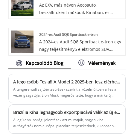
Az EXV, más néven Aecoauto,
240-420KW Ultra Fast Charging Station
beszállítóként működik Kínában, és
egy egyenáramú falra szerelhető
különféle járműveket kínál, köztük a híres
töltőállomás, amely egyesíti a plug-and-
BYD Escort 07-et.
charge technológiát az OCPP protokollal.
2024-es Audi SQ8 Sportback e-tron
Úgy tervezték, hogy megfeleljen az
A 2024-es Audi SQ8 Sportback e-tron egy
elektromos járművek felhasználóinak
nagy teljesítményű elektromos SUV.
kényelmes és hatékony töltési igényeinek,
Erőteljes hárommotoros hajtáslánccal és
ideális töltési megoldást biztosítva
Kapcsolódó Blog
Vélemények
elegáns kialakítással rendelkezik. Luxus
otthonok, városrészek, parkolók és egyéb
és fejlett funkciókat kínál.
helyeken.
A legolcsóbb Tesla!!!A Model 2 2025-ben lesz elérhető
A tengerentúli sajtóértesülések szerint a közelmúltban a Tesla
vezérigazgatója, Elon Musk megerősítette, hogy a márka új
belépő szintű modellje, a Model 2 2025-ben kerül forgalomba,
és a projekt neve "Redwood".
Brazília Kína legnagyobb exportpiacává válik az új energetikai járművek számára
A legújabb iparági jelentések azt mutatják, hogy a kínai
autógyártók nem európai piacokra terjeszkednek, különösen
Brazíliában, miközben az Európai Unió szubvencióellenes