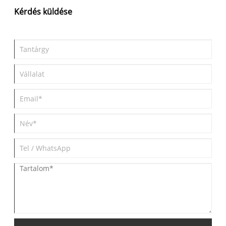
méretezhetőséget és a jövedelmezőséget. A Charge Point
Kérdés küldése
Operatorok felhőalapú töltéskezelő rendszere döntő szerepet
játszik a központosított felügyelet, az intelligens
energiagazdálkodás, a valós idejű számlázás és a
zökkenőmentes felhasználói élmény lehetővé tételében.