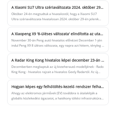
vizsgálatot indított a kínai elektromos járművekkel kapcsolatban,
A Xiaomi SU7 Ultra szériaváltozata 2024. október 29-én jelenik meg
ami az adatok szerint Belgiumot megelőzte a kínai NEV-export
fő célpontjává.
Október 24-én megtudtuk a hivatalostól, hogy a Xiaomi SU7
Ultra szériaváltozata hivatalosan 2024. október 29-én jelenik
meg. A foglalások megkezdődtek, és a Xiaomi üzletek közül
választhat. A Xiaomi SU7 Ultra sorozatgyártású változata az
A Xiaopeng X9 '8-üléses változata' elindította az utasülés fokozott masszázsát
SU7-re épül, és a korábban kiadott prototípushoz képest az
általános forma csökkenti a versenykialakítás egy részét.
November 30-án Peng autó hivatalos előnézet December 1-jén
indul Peng X9 8 üléses változata, egy napra azt hittem, tényleg 8
üléses változat, nem hiszem, hogy az úgynevezett "8-üléses
változat" az utasülés frissítése. December 1-jén Peng autó
A Radar King Kong hivatalos képei december 23-án kerülnek bemutatásra
hivatalos bejelentése lesz a Peng X9 utasülés frissítése,
"hardver is OTA". A hardver képes OTA-ra is. A frissítés előtt a
Decemberben megkaptuk az új kisteherautó modelljének - Rado
Xiaopeng X9 utasülése 4 irányban elektromosan állítható; A
King Kong - hivatalos rajzait a hivatalos Geely Radartól. Az új
frissítés után a Xiaopeng X9 utasülése 12 irányban
autót korábban vakrendelésre nyitották meg. Ezzel egy időben
elektromosan állítható, új ülésmagasság 2 irányban állítható, a
december 23-án hivatalosan is bemutatják az autót.
Hogyan képes egy felhőtöltés-kezelő rendszer felhatalmazni a töltőpontok üzemeltetőit az elektromos járművek korszakában?
párna dőlésszöge két irányban állítható, az ülés 4 irányú
deréktámasszal és új, 10 pontos masszázzsal.
Ahogy az elektromos járművek (EV) továbbra is átalakítják a
globális közlekedési ágazatot, a hatékony töltési infrastruktúra
iránti kereslet gyorsan növekszik. A Charge Point Operatoroknak
(CPO-knak) több száz vagy akár több ezer töltőállomást kell
kezelniük, miközben biztosítják a megbízhatóságot, a