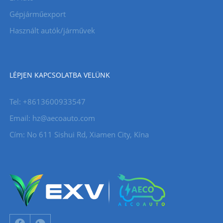
Gépjárműexport
Használt autók/járművek
LÉPJEN KAPCSOLATBA VELÜNK
Tel: +8613600933547
Email:
hz@aecoauto.com
Cím: No 611 Sishui Rd, Xiamen City, Kína