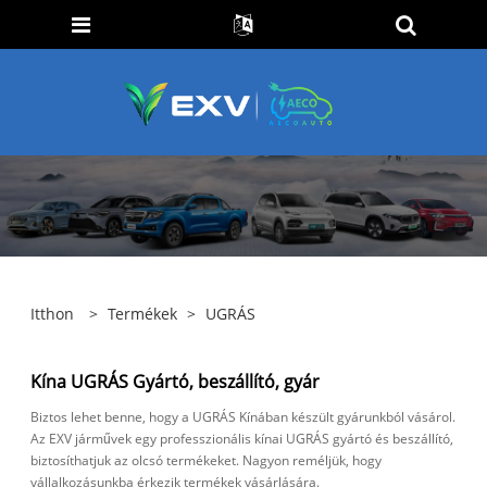
Itthon
>
Termékek
>
UGRÁS
Kína UGRÁS Gyártó, beszállító, gyár
Biztos lehet benne, hogy a UGRÁS Kínában készült gyárunkból vásárol.
Az EXV járművek egy professzionális kínai UGRÁS gyártó és beszállító,
biztosíthatjuk az olcsó termékeket. Nagyon reméljük, hogy
vállalkozásunkba érkezik termékek vásárlására.