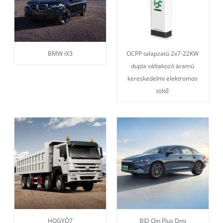
BMW iX3
OCPP talapzatú 2x7-22KW
dupla váltakozó áramú
kereskedelmi elektromos
töltő
HOGYÓ7
BID Qin Plus Dmi