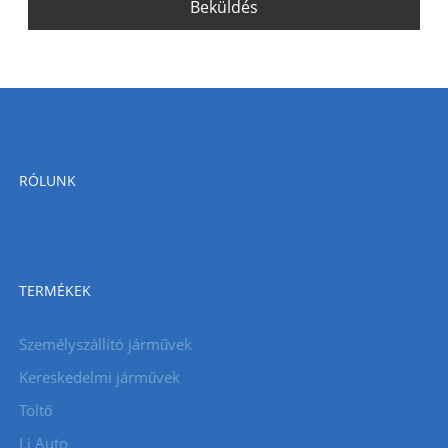
Beküldés
RÓLUNK
TERMÉKEK
Személyszállító járművek
Kereskedelmi járművek
Töltő
Li Auto