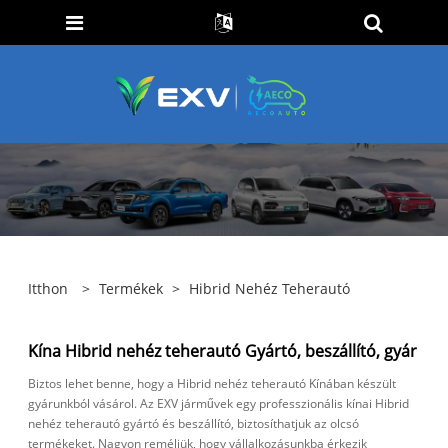
Itthon
>
Termékek
>
Hibrid Nehéz Teherautó
Kína Hibrid nehéz teherautó Gyártó, beszállító, gyár
Biztos lehet benne, hogy a Hibrid nehéz teherautó Kínában készült
gyárunkból vásárol. Az EXV járművek egy professzionális kínai Hibrid
nehéz teherautó gyártó és beszállító, biztosíthatjuk az olcsó
termékeket. Nagyon reméljük, hogy vállalkozásunkba érkezik