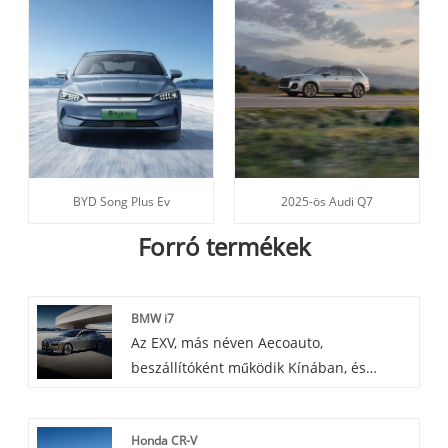
BYD Song Plus Ev
2025-ös Audi Q7
Forró termékek
BMW i7
Az EXV, más néven Aecoauto,
beszállítóként működik Kínában, és
számos járművet kínál, köztük a híres
BMW i7-et. A BMW i7 egy zászlóshajó
Honda CR-V
luxuslimuzin, amely ötvözi a BMW híres