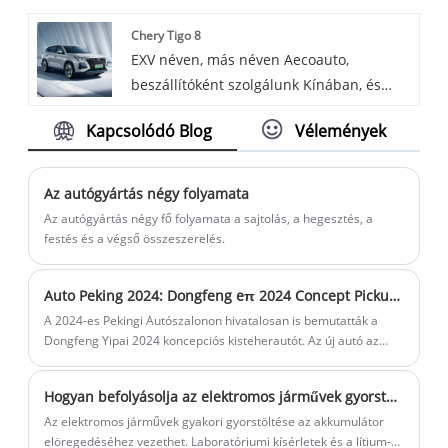
híres Plug and Charge OCPP 30-60KW DC
segítő rendszerekkel, hogy nagyobb
Chery Tigo 8
Wallbox. Kényelmes plug-and-charge
kényelmet nyújtson a vezetésben.
EXV néven, más néven Aecoauto,
funkcióval, nyitott kommunikációs
beszállítóként szolgálunk Kínában, és
protokollokkal, gyors töltési
különféle járműveket kínálunk, köztük a
teljesítménnyel és falra szerelhető
Kapcsolódó Blog
Vélemények
híres Chery Tigo 8-at.
kialakítással a Plug and Charge OCPP 30-
60KW DC Wallbox hatékony és kényelmes
töltési élményt biztosít az elektromos
Az autógyártás négy folyamata
járművek számára.
Az autógyártás négy fő folyamata a sajtolás, a hegesztés, a
festés és a végső összeszerelés.
Auto Peking 2024: Dongfeng eπ 2024 Concept Pickup Truck
A 2024-es Pekingi Autószalonon hivatalosan is bemutatták a
Dongfeng Yipai 2024 koncepciós kisteherautót. Az új autó az
innovatív Dongfeng gördeszkaplatform felhasználásával készült,
és integrálja a 800 V-os nagyfeszültségű és vezetékkel vezérelt
Hogyan befolyásolja az elektromos járművek gyorstöltése az akkumulátor állapotát?
alváztechnológiákat.
Az elektromos járművek gyakori gyorstöltése az akkumulátor
elöregedéséhez vezethet. Laboratóriumi kísérletek és a lítium-