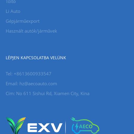
Töltő
Li Auto
Gépjárműexport
Használt autók/járművek
LÉPJEN KAPCSOLATBA VELÜNK
Tel: +8613600933547
Email:
hz@aecoauto.com
Cím: No 611 Sishui Rd, Xiamen City, Kína