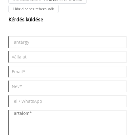
zökkenőmentes felhasználói élmény lehetővé tételében.
Hibrid nehéz teherautók
Kérdés küldése